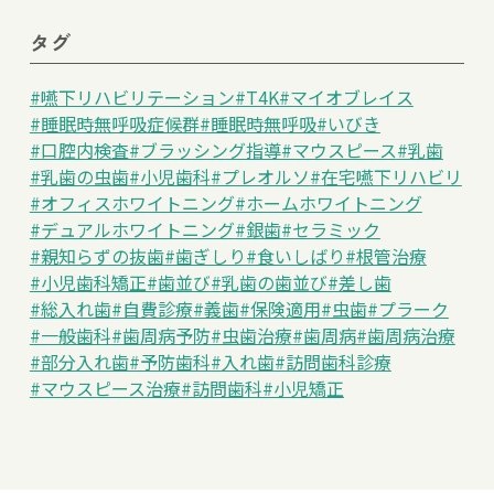
タグ
#嚥下リハビリテーション
#T4K
#マイオブレイス
#睡眠時無呼吸症候群
#睡眠時無呼吸
#いびき
#口腔内検査
#ブラッシング指導
#マウスピース
#乳歯
#乳歯の虫歯
#小児歯科
#プレオルソ
#在宅嚥下リハビリ
#オフィスホワイトニング
#ホームホワイトニング
#デュアルホワイトニング
#銀歯
#セラミック
#親知らずの抜歯
#歯ぎしり
#食いしばり
#根管治療
#小児歯科矯正
#歯並び
#乳歯の歯並び
#差し歯
#総入れ歯
#自費診療
#義歯
#保険適用
#虫歯
#プラーク
#一般歯科
#歯周病予防
#虫歯治療
#歯周病
#歯周病治療
#部分入れ歯
#予防歯科
#入れ歯
#訪問歯科診療
#マウスピース治療
#訪問歯科
#小児矯正