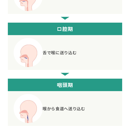
口腔期
舌で喉に
送り込む
咽頭期
喉から食道へ
送り込む