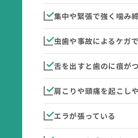
集中や緊張で強く噛み
虫歯や事故によるケガ
舌を出すと歯のに痕が
肩こりや頭痛を起こし
エラが張っている