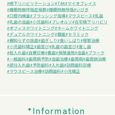
#嚥下リハビリテーション
#T4K
#マイオブレイス
#睡眠時無呼吸症候群
#睡眠時無呼吸
#いびき
#口腔内検査
#ブラッシング指導
#マウスピース
#乳歯
#乳歯の虫歯
#小児歯科
#プレオルソ
#在宅嚥下リハビリ
#オフィスホワイトニング
#ホームホワイトニング
#デュアルホワイトニング
#銀歯
#セラミック
#親知らずの抜歯
#歯ぎしり
#食いしばり
#根管治療
#小児歯科矯正
#歯並び
#乳歯の歯並び
#差し歯
#総入れ歯
#自費診療
#義歯
#保険適用
#虫歯
#プラーク
#一般歯科
#歯周病予防
#虫歯治療
#歯周病
#歯周病治療
#部分入れ歯
#予防歯科
#入れ歯
#訪問歯科診療
#マウスピース治療
#訪問歯科
#小児矯正
Information